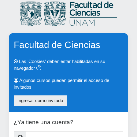
Saltar al contenido principal
Facultad de Ciencias
Las 'Cookies' deben estar habilitadas en su
navegador
Algunos cursos pueden permitir el acceso de
invitados
Ingresar como invitado
¿Ya tiene una cuenta?
Usuario